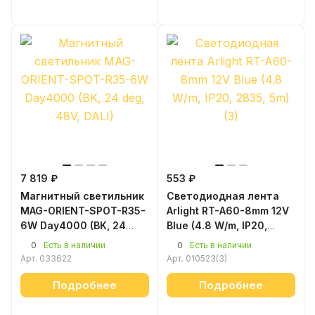
7 819 ₽
553 ₽
Магнитный светильник
Светодиодная лента
MAG-ORIENT-SPOT-R35-
Arlight RT-A60-8mm 12V
6W Day4000 (BK, 24
Blue (4.8 W/m, IP20,
deg, 48V, DALI)
2835, 5m) (3)
0
0
Есть в наличии
Есть в наличии
Арт.
033622
Арт.
010523(3)
Подробнее
Подробнее