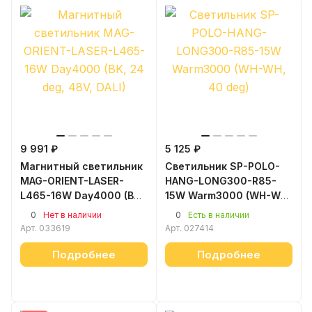
9 991 ₽
5 125 ₽
Магнитный светильник
Светильник SP-POLO-
MAG-ORIENT-LASER-
HANG-LONG300-R85-
L465-16W Day4000 (BK,
15W Warm3000 (WH-WH,
24 deg, 48V, DALI)
40 deg)
0
0
Нет в наличии
Есть в наличии
Арт.
033619
Арт.
027414
Подробнее
Подробнее