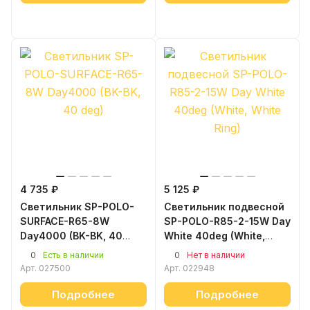
4 735 ₽
5 125 ₽
Светильник SP-POLO-
Светильник подвесной
SURFACE-R65-8W
SP-POLO-R85-2-15W Day
Day4000 (BK-BK, 40
White 40deg (White,
deg)
White Ring)
0
0
Есть в наличии
Нет в наличии
Арт.
027500
Арт.
022948
Подробнее
Подробнее