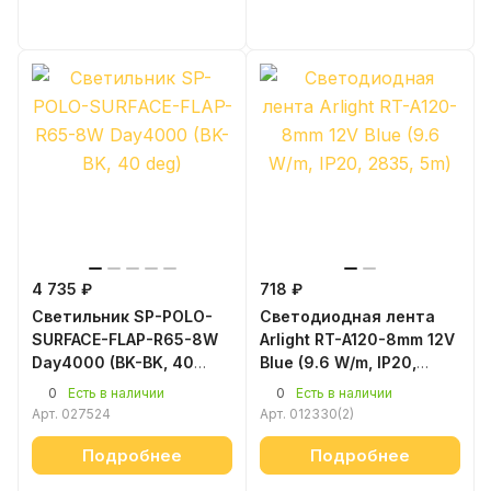
4 735 ₽
718 ₽
Светильник SP-POLO-
Светодиодная лента
SURFACE-FLAP-R65-8W
Arlight RT-A120-8mm 12V
Day4000 (BK-BK, 40
Blue (9.6 W/m, IP20,
deg)
2835, 5m)
0
0
Есть в наличии
Есть в наличии
Арт.
027524
Арт.
012330(2)
Подробнее
Подробнее