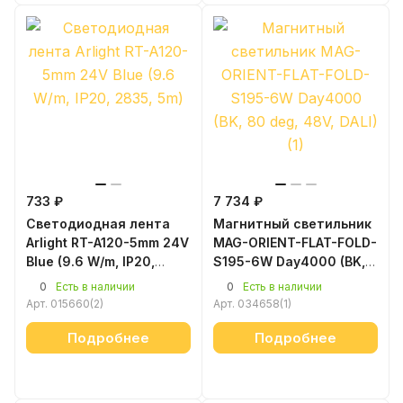
733 ₽
7 734 ₽
Светодиодная лента
Магнитный светильник
Arlight RT-A120-5mm 24V
MAG-ORIENT-FLAT-FOLD-
Blue (9.6 W/m, IP20,
S195-6W Day4000 (BK,
2835, 5m)
80 deg, 48V, DALI) (1)
0
0
Есть в наличии
Есть в наличии
Арт.
015660(2)
Арт.
034658(1)
Подробнее
Подробнее