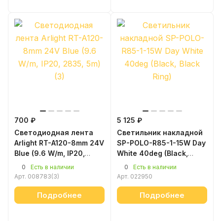
700 ₽
5 125 ₽
Светодиодная лента
Светильник накладной
Arlight RT-A120-8mm 24V
SP-POLO-R85-1-15W Day
Blue (9.6 W/m, IP20,
White 40deg (Black,
2835, 5m) (3)
Black Ring)
0
0
Есть в наличии
Есть в наличии
Арт.
008783(3)
Арт.
022950
Подробнее
Подробнее