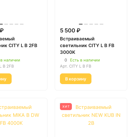
 ₽
5 500 ₽
ваемый
Встраиваемый
ник CITY L B 2FB
светильник CITY L B FB
3000K
 в наличии
0
Есть в наличии
L B 2FB
Арт.
CITY L B FB
ину
В корзину
ХИТ