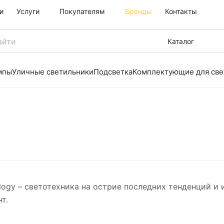
и
Услуги
Покупателям
Бренды
Контакты
Каталог
мпы
Уличные светильники
Подсветка
Комплектующие для све
logy – светотехника на острие последних тенденций и
т.