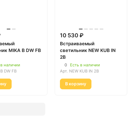
₽
10 530 ₽
ваемый
Встраиваемый
ник MIKA B DW FB
светильник NEW KUB IN
2B
 в наличии
0
Есть в наличии
 B DW FB
Арт.
NEW KUB IN 2B
ину
В корзину