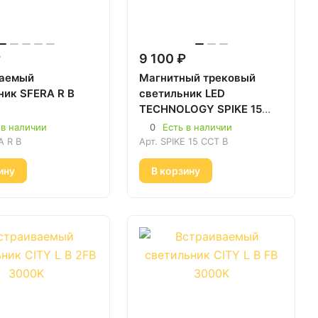
₽
9 100 ₽
ваемый
Магнитный трековый
ник SFERA R B
светильник LED
TECHNOLOGY SPIKE 15
CCT B dim+cct Чёрный
 в наличии
0
Есть в наличии
A R B
Арт.
SPIKE 15 CCT B
ину
В корзину