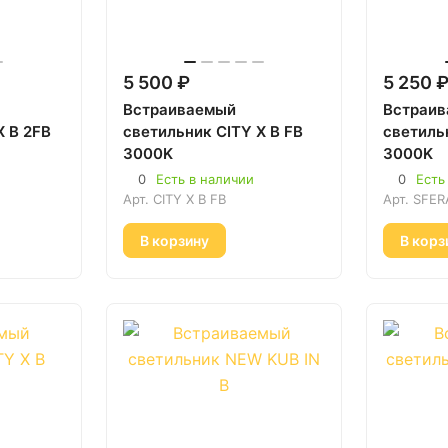
5 500 ₽
5 250 
Встраиваемый
Встраи
X B 2FB
светильник CITY X B FB
светиль
3000K
3000K
0
Есть в наличии
0
Есть
Арт.
CITY X B FB
Арт.
SFER
В корзину
В корз