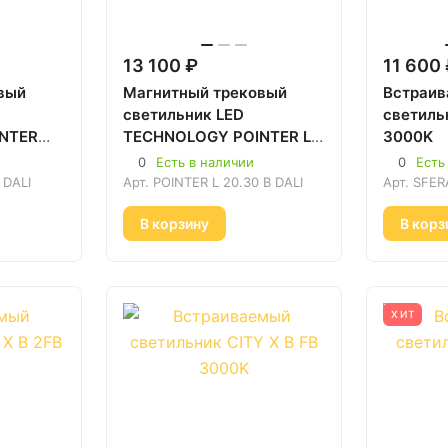
13 100 ₽
11 600
вый
Магнитный трековый
Встраи
светильник LED
светиль
NTER
TECHNOLOGY POINTER L
3000K
ный
20.30 B DALI Чёрный
0
Есть в наличии
0
Есть
3000К
 DALI
Арт.
POINTER L 20.30 B DALI
Арт.
SFER
В корзину
В корз
ХИТ