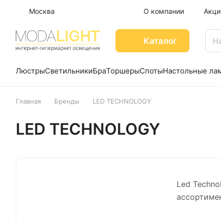
Москва
О компании
Акци
Каталог
Люстры
Светильники
Бра
Торшеры
Споты
Настольные ла
Главная
Бренды
LED TECHNOLOGY
LED TECHNOLOGY
Led Techno
ассортимен