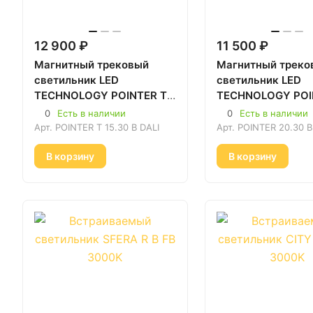
12 900 ₽
11 500 ₽
Магнитный трековый
Магнитный треко
светильник LED
светильник LED
TECHNOLOGY POINTER T
TECHNOLOGY POI
15.30 B DALI Чёрный
20.30 B DALI чёр
0
Есть в наличии
0
Есть в наличии
3000К
3000К
Арт.
POINTER T 15.30 B DALI
Арт.
POINTER 20.30 B
В корзину
В корзину