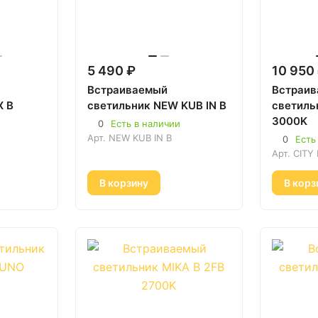
5 490 ₽
10 950
Встраиваемый
Встраи
X B
светильник NEW KUB IN B
светиль
3000K
0
Есть в наличии
Арт.
NEW KUB IN B
0
Есть
Арт.
CITY 
В корзину
В корз