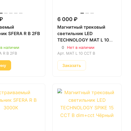
 ₽
6 000 ₽
ваемый
Магнитный трековый
ник SFERA R B 2FB
светильник LED
TECHNOLOGY MAT L 10
CCT B
 в наличии
0
Нет в наличии
A R B 2FB
Арт.
MAT L 10 CCT B
ину
Заказать