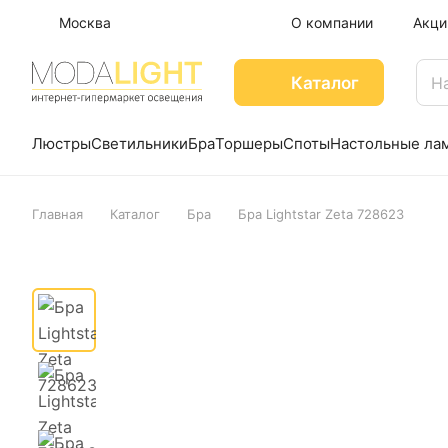
Москва
О компании
Акци
Каталог
Люстры
Светильники
Бра
Торшеры
Споты
Настольные ла
Главная
Каталог
Бра
Бра Lightstar Zeta 728623