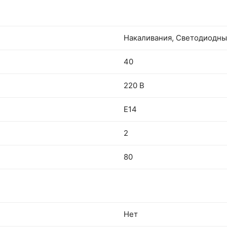
Накаливания, Светодиодн
40
220 В
E14
2
80
Нет