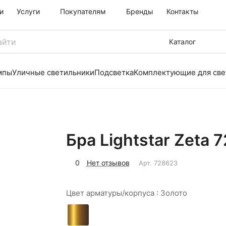
и
Услуги
Покупателям
Бренды
Контакты
Каталог
мпы
Уличные светильники
Подсветка
Комплектующие для све
Бра Lightstar Zeta 
0
Нет отзывов
Арт.
728623
Цвет арматуры/корпуса :
Золото