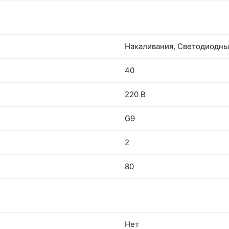
Накаливания, Светодиодн
40
220 В
G9
2
80
Нет