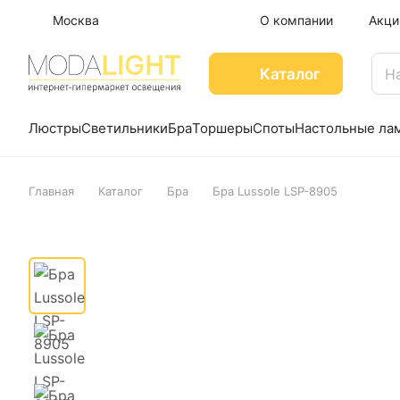
Москва
О компании
Акци
Каталог
Люстры
Светильники
Бра
Торшеры
Споты
Настольные ла
Главная
Каталог
Бра
Бра Lussole LSP-8905