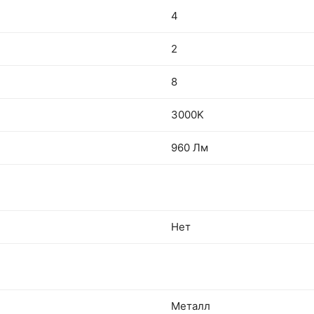
4
2
8
3000K
960 Лм
Нет
Металл