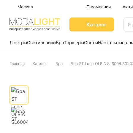
Москва
О компании
Акци
Каталог
Люстры
Светильники
Бра
Торшеры
Споты
Настольные ла
Главная
Каталог
Бра
Бра ST Luce OLBIA SL6004.301.0