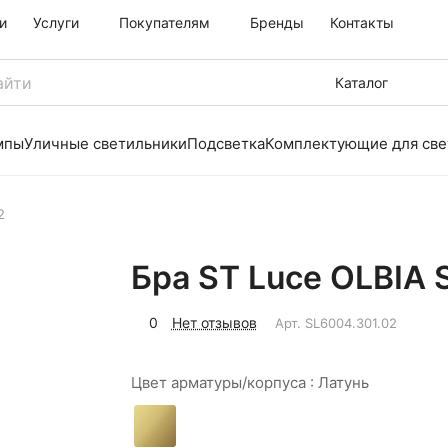
и
Услуги
Покупателям
Бренды
Контакты
Каталог
мпы
Уличные светильники
Подсветка
Комплектующие для све
2
Бра ST Luce OLBIA 
0
Нет отзывов
Арт.
SL6004.301.02
Цвет арматуры/корпуса :
Латунь