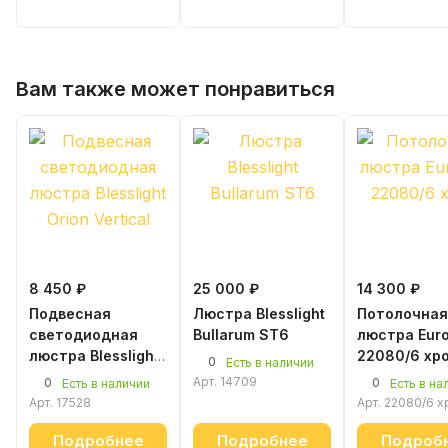
Вам также может понравиться
8 450 ₽
25 000 ₽
14 300 ₽
Подвесная
Люстра Blesslight
Потолочная
светодиодная
Bullarum ST6
люстра Euro
люстра Blesslight
22080/6 хр
0
Есть в наличии
Orion Vertical 600
Арт.
14709
0
0
Есть в наличии
Есть в на
мм белый
Арт.
17528
Арт.
22080/6 х
Подробнее
Подробнее
Подроб