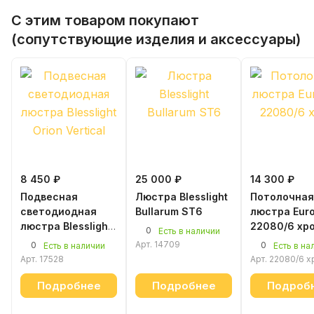
С этим товаром покупают
(сопутствующие изделия и аксессуары)
8 450 ₽
25 000 ₽
14 300 ₽
Подвесная
Люстра Blesslight
Потолочная
светодиодная
Bullarum ST6
люстра Euro
люстра Blesslight
22080/6 хр
0
Есть в наличии
Orion Vertical 600
Арт.
14709
0
0
Есть в наличии
Есть в на
мм белый
Арт.
17528
Арт.
22080/6 х
Подробнее
Подробнее
Подроб