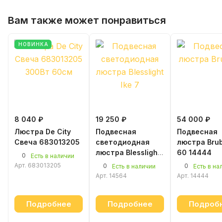
Вам также может понравиться
НОВИНКА
8 040 ₽
19 250 ₽
54 000 ₽
Люстра De City
Подвесная
Подвесная
Свеча 683013205
светодиодная
люстра Bru
люстра Blesslight
60 14444
0
Есть в наличии
Ike 7 белый-
Арт.
683013205
0
0
Есть в наличии
Есть в на
золото
Арт.
14564
Арт.
14444
Подробнее
Подробнее
Подроб