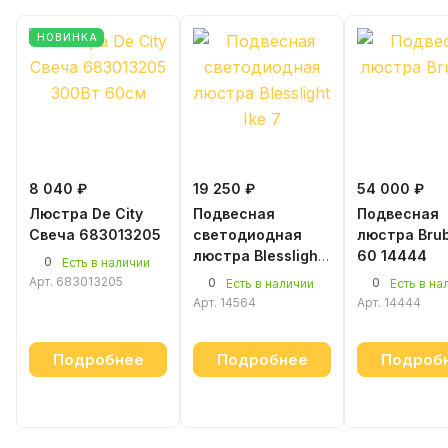
НОВИНКА
8 040 ₽
19 250 ₽
54 000 ₽
Люстра De City
Подвесная
Подвесная
Свеча 683013205
светодиодная
люстра Bru
люстра Blesslight
60 14444
0
Есть в наличии
Ike 7 белый-
Арт.
683013205
0
0
Есть в наличии
Есть в на
золото
Арт.
14564
Арт.
14444
Подробнее
Подробнее
Подроб