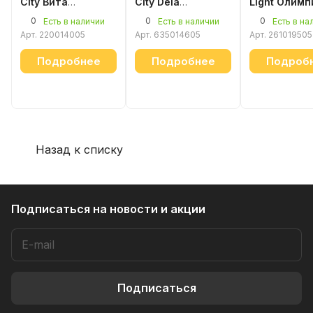
City Вита
City Dela
Light Олимп
220014005
635014605
261019505
0
0
0
Есть в наличии
Есть в наличии
Есть в на
Арт.
220014005
Арт.
635014605
Арт.
261019505
Подробнее
Подробнее
Подроб
Назад к списку
Подписаться
на новости и акции
Подписаться