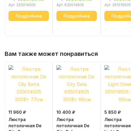
Арт.
220014005
Арт.
635014605
Арт.
261019505
Подробнее
Подробнее
Подроб
Вам также может понравиться
11 960 ₽
10 400 ₽
5 850 ₽
Люстра
Люстра
Люстра
потолочная De
потолочная De
потолочная