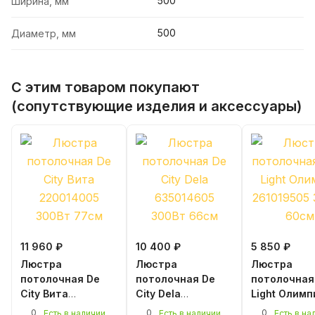
500
Ширина, мм
500
Диаметр, мм
С этим товаром покупают
(сопутствующие изделия и аксессуары)
11 960 ₽
10 400 ₽
5 850 ₽
Люстра
Люстра
Люстра
потолочная De
потолочная De
потолочная
City Вита
City Dela
Light Олимп
220014005
635014605
261019505
0
0
0
Есть в наличии
Есть в наличии
Есть в на