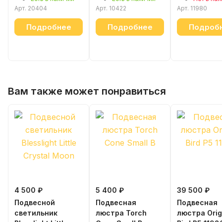
Арт.
20404
Арт.
10422
Арт.
11980
Подробнее
Подробнее
Подроб
Вам также может понравиться
4 500 ₽
5 400 ₽
39 500 ₽
Подвесной
Подвесная
Подвесная
светильник
люстра Torch
люстра Ori