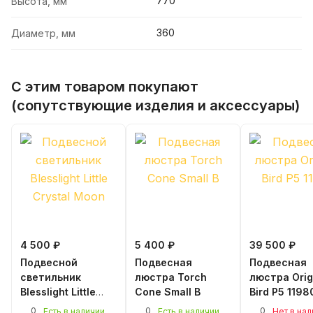
770
Высота, мм
360
Диаметр, мм
С этим товаром покупают
(сопутствующие изделия и аксессуары)
4 500 ₽
5 400 ₽
39 500 ₽
Подвесной
Подвесная
Подвесная
светильник
люстра Torch
люстра Ori
Blesslight Little
Cone Small B
Bird P5 1198
Crystal Moon
0
0
0
Есть в наличии
Есть в наличии
Нет в на