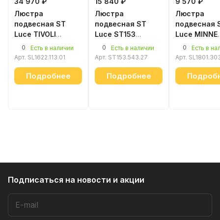
34 970 ₽
15 840 ₽
9 570 ₽
Люстра
Люстра
Люстра
подвесная ST
подвесная ST
подвесная 
Luce TIVOLI
Luce ST153
Luce MINNE
SL1622.113.01
ST153.543.27
SL1801.303.
0
0
0
Есть в наличии
Есть в наличии
Есть в на
Арт.
SL1622.113.01
Арт.
ST153.543.27
Арт.
SL1801.30
Подробнее
Подробнее
Подроб
Подписаться
на новости и акции