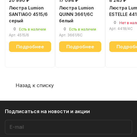
20 990 ₽
17 094 ₽
8 245 ₽
Люстра Lumion
Люстра Lumion
Люстра Lum
SANTIAGO 4515/6
QUINN 3661/6C
ESTELLE 44
серый
белый
0
Нет в на
Арт.
4418/4C
0
0
Есть в наличии
Есть в наличии
Арт.
4515/6
Арт.
3661/6C
Подробнее
Подробнее
Подроб
Назад к списку
Подписаться
на новости и акции