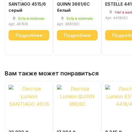
SANTIAGO 4515/6
QUINN 3661/6C
ESTELLE 44
серый
белый
0
Нет в на
Арт.
4418/4C
0
0
Есть в наличии
Есть в наличии
Арт.
4515/6
Арт.
3661/6C
Подробнее
Подробнее
Подроб
Вам также может понравиться