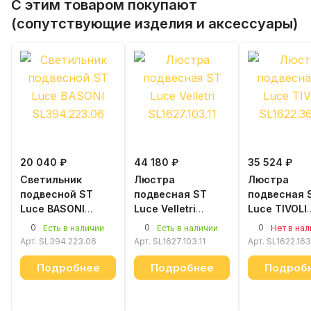
С этим товаром покупают
(сопутствующие изделия и аксессуары)
20 040 ₽
44 180 ₽
35 524 ₽
Светильник
Люстра
Люстра
подвесной ST
подвесная ST
подвесная 
Luce BASONI
Luce Velletri
Luce TIVOLI
SL394.223.06
SL1627.103.11
SL1622.163.
0
0
0
Есть в наличии
Есть в наличии
Нет в на
Арт.
SL394.223.06
Арт.
SL1627.103.11
Арт.
SL1622.163
Подробнее
Подробнее
Подроб