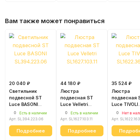
Вам также может понравиться
20 040 ₽
44 180 ₽
35 524 ₽
Светильник
Люстра
Люстра
подвесной ST
подвесная ST
подвесная 
Luce BASONI
Luce Velletri
Luce TIVOLI
SL394.223.06
SL1627.103.11
SL1622.163.
0
0
0
Есть в наличии
Есть в наличии
Нет в на
Арт.
SL394.223.06
Арт.
SL1627.103.11
Арт.
SL1622.163
Подробнее
Подробнее
Подроб