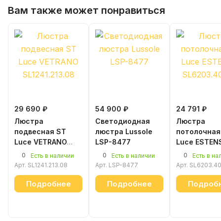
Вам также может понравиться
29 690 ₽
54 900 ₽
24 791 ₽
Люстра
Светодиодная
Люстра
подвесная ST
люстра Lussole
потолочная
Luce VETRANO
LSP-8477
Luce ESTEN
SL1241.213.08
SL6203.402
0
0
0
Есть в наличии
Есть в наличии
Есть в на
Арт.
SL1241.213.08
Арт.
LSP-8477
Арт.
SL6203.40
Подробнее
Подробнее
Подроб