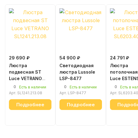
29 690 ₽
54 900 ₽
24 791 ₽
Люстра
Светодиодная
Люстра
подвесная ST
люстра Lussole
потолочная
Luce VETRANO
LSP-8477
Luce ESTEN
SL1241.213.08
SL6203.402
0
0
0
Есть в наличии
Есть в наличии
Есть в на
Арт.
SL1241.213.08
Арт.
LSP-8477
Арт.
SL6203.40
Подробнее
Подробнее
Подроб