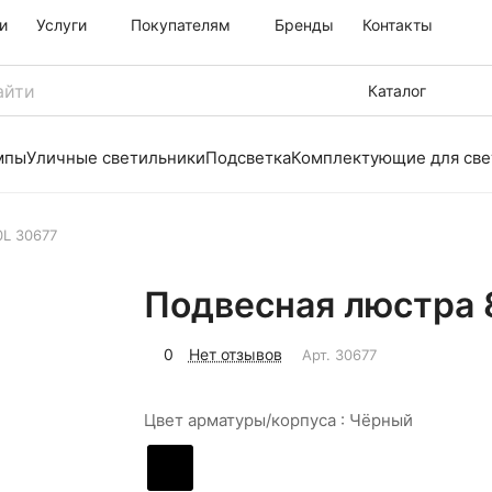
и
Услуги
Покупателям
Бренды
Контакты
Каталог
мпы
Уличные светильники
Подсветка
Комплектующие для све
0L 30677
Подвесная люстра 
0
Нет отзывов
Арт.
30677
Цвет арматуры/корпуса :
Чёрный