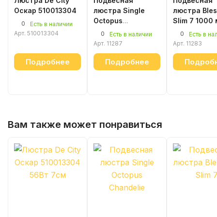
Люстра De City
Подвесная
Подвесная
Оскар 510013304
люстра Single
люстра Bles
Octopus
Slim 7 1000
0
Есть в наличии
Chandelier Black
белый
Арт.
510013304
0
0
Есть в наличии
Есть в на
Арт.
11287
Арт.
11283
Подробнее
Подробнее
Подроб
Вам также может понравиться