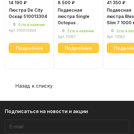
14 190 ₽
8 500 ₽
41 350 ₽
Люстра De City
Подвесная
Подвесная
Оскар 510013304
люстра Single
люстра Bles
Octopus
Slim 7 1000
0
Есть в наличии
Chandelier Black
белый
Арт.
510013304
0
0
Есть в наличии
Есть в на
Арт.
11287
Арт.
11283
Подробнее
Подробнее
Подроб
Назад к списку
Подписаться
на новости и акции