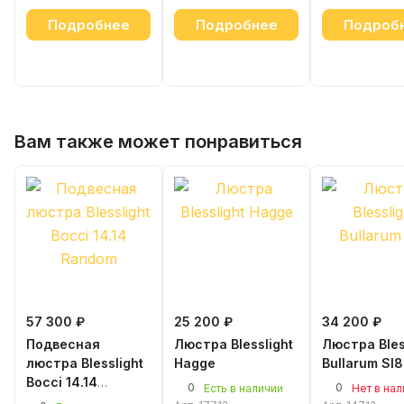
Подробнее
Подробнее
Подроб
Вам также может понравиться
57 300 ₽
25 200 ₽
34 200 ₽
Подвесная
Люстра Blesslight
Люстра Bles
люстра Blesslight
Hagge
Bullarum SI8
Bocci 14.14
0
0
Есть в наличии
Нет в на
Random 450 мм