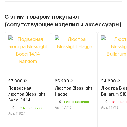
С этим товаром покупают
(сопутствующие изделия и аксессуары)
57 300 ₽
25 200 ₽
34 200 ₽
Подвесная
Люстра Blesslight
Люстра Bles
люстра Blesslight
Hagge
Bullarum SI8
Bocci 14.14
0
0
Есть в наличии
Нет в на
Random 450 мм
Арт.
17712
Арт.
14712
0
Есть в наличии
Арт.
11827