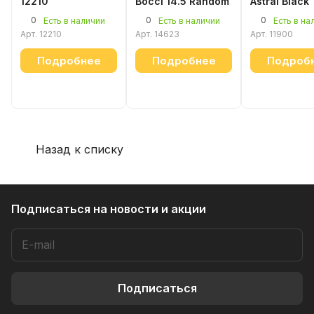
12210
Bocci 14.5 Random
Astral Black
0
0
0
Есть в наличии
Есть в наличии
Есть в на
Арт.
12210
Арт.
14623
Арт.
11900
Подробнее
Подробнее
Подроб
Назад к списку
Подписаться
на новости и акции
Подписаться