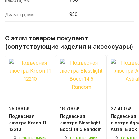
Высота, мм
950
Диаметр, мм
С этим товаром покупают
(сопутствующие изделия и аксессуары)
25 000 ₽
16 700 ₽
37 400 ₽
Подвесная
Подвесная
Подвесная
люстра Kroon 11
люстра Blesslight
люстра Agn
12210
Bocci 14.5 Random
Astral Black
0
0
0
Есть в наличии
Есть в наличии
Есть в на