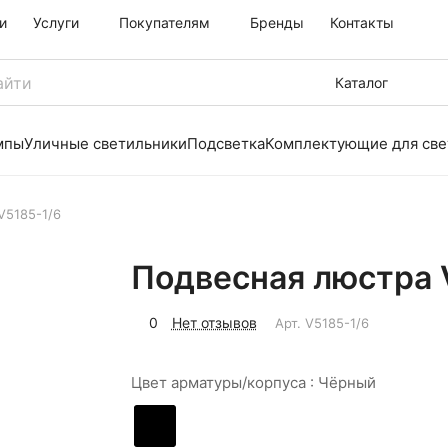
и
Услуги
Покупателям
Бренды
Контакты
Каталог
мпы
Уличные светильники
Подсветка
Комплектующие для све
V5185-1/6
Подвесная люстра V
0
Нет отзывов
Арт.
V5185-1/6
Цвет арматуры/корпуса :
Чёрный