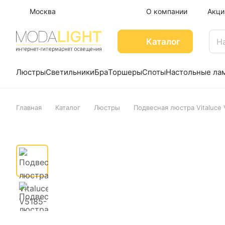
Москва
О компании
Акци
Каталог
Люстры
Светильники
Бра
Торшеры
Споты
Настольные ла
Главная
Каталог
Люстры
Подвесная люстра Vitaluce 