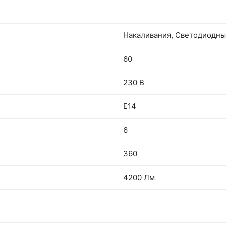
Накаливания, Светодиодн
60
230 В
E14
6
360
4200 Лм