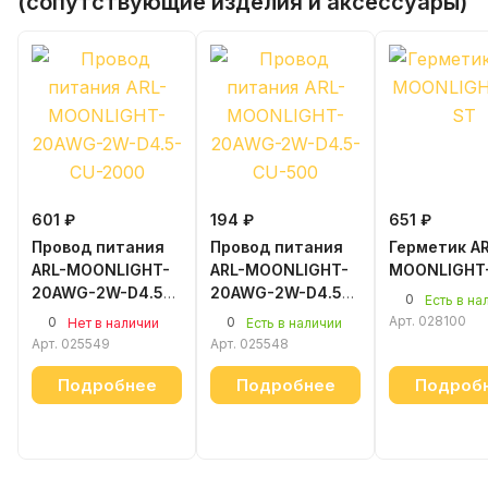
(сопутствующие изделия и аксессуары)
601 ₽
194 ₽
651 ₽
Провод питания
Провод питания
Герметик AR
ARL-MOONLIGHT-
ARL-MOONLIGHT-
MOONLIGHT
20AWG-2W-D4.5-
20AWG-2W-D4.5-
0
Есть в на
CU-2000 White
CU-500 White
Арт.
028100
0
0
Нет в наличии
Есть в наличии
Арт.
025549
Арт.
025548
Подробнее
Подробнее
Подроб